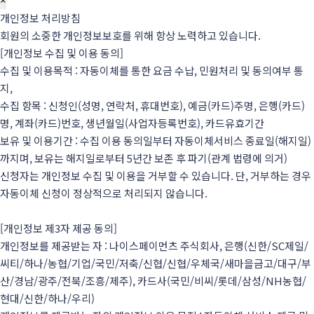
×
개인정보 처리방침
회원의 소중한 개인정보보호를 위해 항상 노력하고 있습니다.
[개인정보 수집 및 이용 동의]
수집 및 이용목적 : 자동이체를 통한 요금 수납, 민원처리 및 동의여부 통
지,
수집 항목 : 신청인(성명, 연락처, 휴대번호), 예금(카드)주명, 은행(카드)
명, 계좌(카드)번호, 생년월일(사업자등록번호), 카드유효기간
보유 및 이용기간 : 수집 이용 동의일부터 자동이체서비스 종료일(해지일)
까지며, 보유는 해지일로부터 5년간 보존 후 파기(관계 법령에 의거)
신청자는 개인정보 수집 및 이용을 거부할 수 있습니다. 단, 거부하는 경우
자동이체 신청이 정상적으로 처리되지 않습니다.
[개인정보 제3자 제공 동의]
개인정보를 제공받는 자 : 나이스페이먼츠 주식회사, 은행(신한/SC제일/
씨티/하나/농협/기업/국민/저축/신협/신협/우체국/새마을금고/대구/부
산/경남/광주/전북/조흥/제주), 카드사(국민/비씨/롯데/삼성/NH농협/
현대/신한/하나/우리)