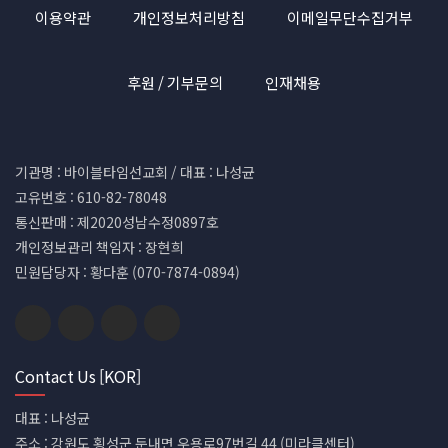
이용약관
개인정보처리방침
이메일무단수집거부
후원 / 기부문의
인재채용
기관명 : 바이블타임선교회 / 대표 : 나성균
고유번호 : 610-82-78048
통신판매 : 제2020성남수정0897호
개인정보관리 책임자 : 장현희
민원담당자 : 황다훈 (070-7874-0894)
Contact Us [KOR]
대표 : 나성균
주소 : 강원도 횡성군 둔내면 우용로97번길 44 (미라클센터)