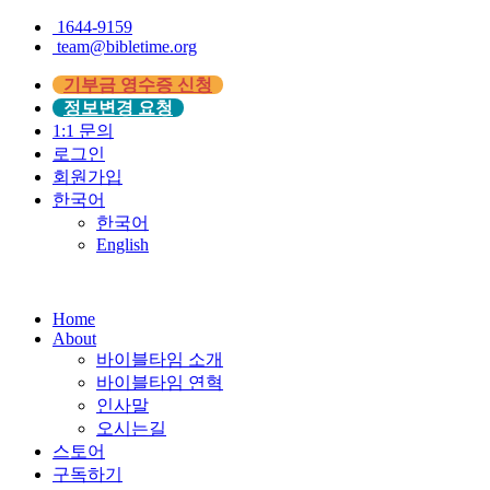
1644-9159
team@bibletime.org
기부금 영수증 신청
정보변경 요청
1:1 문의
로그인
회원가입
한국어
한국어
English
Home
About
바이블타임 소개
바이블타임 연혁
인사말
오시는길
스토어
구독하기