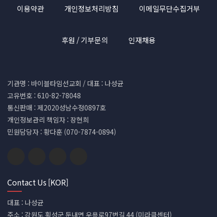
이용약관
개인정보처리방침
이메일무단수집거부
후원 / 기부문의
인재채용
기관명 : 바이블타임선교회 / 대표 : 나성균
고유번호 : 610-82-78048
통신판매 : 제2020성남수정0897호
개인정보관리 책임자 : 장현희
민원담당자 : 황다훈 (070-7874-0894)
Contact Us [KOR]
대표 : 나성균
주소 : 강원도 횡성군 둔내면 우용로97번길 44 (미라클센터)