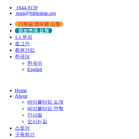
1644-9159
team@bibletime.org
기부금 영수증 신청
정보변경 요청
1:1 문의
로그인
회원가입
한국어
한국어
English
Home
About
바이블타임 소개
바이블타임 연혁
인사말
오시는길
스토어
구독하기