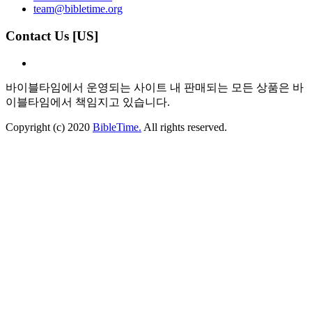
team@bibletime.org
Contact Us [US]
바이블타임에서 운영되는 사이트 내 판매되는 모든 상품은 바
이블타임에서 책임지고 있습니다.
Copyright (c) 2020
BibleTime.
All rights reserved.
자동이체 서비스약관
×
​​[자동이체 서비스 약관]
1. 신청자는 본 신청서에 서명하거나 공인인증 및 그에 준하는
전자 인증절차를 통함으로써 본 서비스를 이용할 수 있습니다.
2. 회사는 서비스 제공을 위하여 이용자가 제출한 지급결제수
단 정보를 해당 금융기관(통신사 포함)에 제공할 수 있습니다.
3. 자동이체 개시일을 이용자가 지정하지 않은 경우 재화 등을
공급하는 자로부터 사전 통지 받은 납기일을 최초 개시일로 하
며, 출금은 이용업체와 협의한 날짜에 계좌출금이 이루어 집니