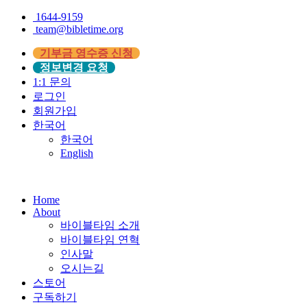
1644-9159
team@bibletime.org
기부금 영수증 신청
정보변경 요청
1:1 문의
로그인
회원가입
한국어
한국어
English
Home
About
바이블타임 소개
바이블타임 연혁
인사말
오시는길
스토어
구독하기