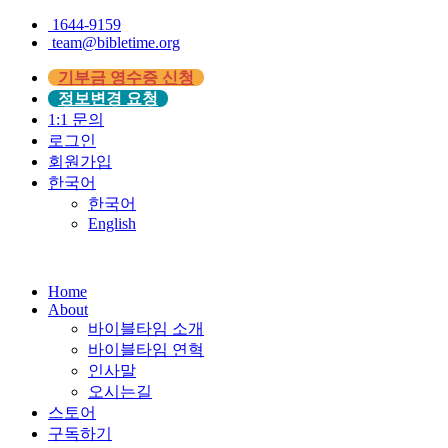
1644-9159
team@bibletime.org
기부금 영수증 신청
정보변경 요청
1:1 문의
로그인
회원가입
한국어
한국어
English
Home
About
바이블타임 소개
바이블타임 연혁
인사말
오시는길
스토어
구독하기